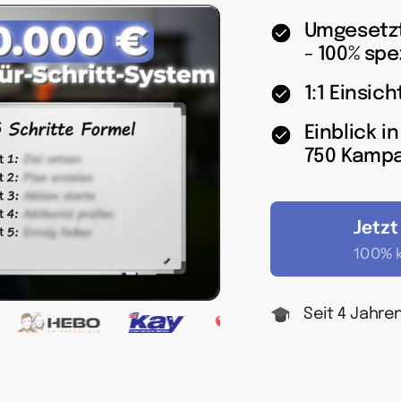
Umgesetzt
- 100% spez
1:1 Einsic
Einblick i
750 Kamp
Jetzt
100% k
Seit 4 Jahre