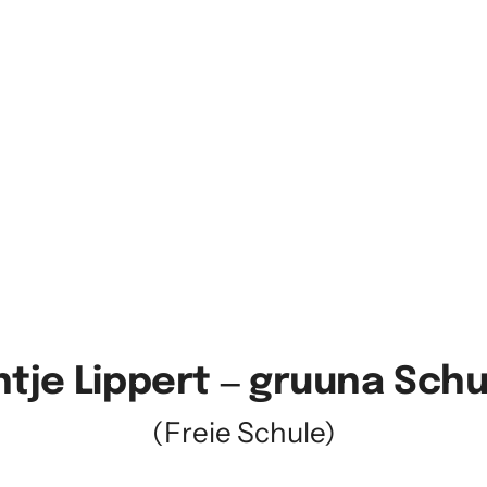
ntje 
Lippert 
‒
gruuna 
Schu
(Freie Schule)