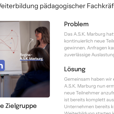
eiterbildung pädagogischer Fachkräf
Problem
Das A.S.K. Marburg hatt
kontinuierlich neue Tei
gewinnen. Anfragen ka
zuverlässige Auslastu
Lösung
Gemeinsam haben wir e
A.S.K. Marburg nun ermö
neue Teilnehmer anzufr
ist bereits komplett au
e Zielgruppe 
Unternehmen bereits kur
Weiterbildung starten 