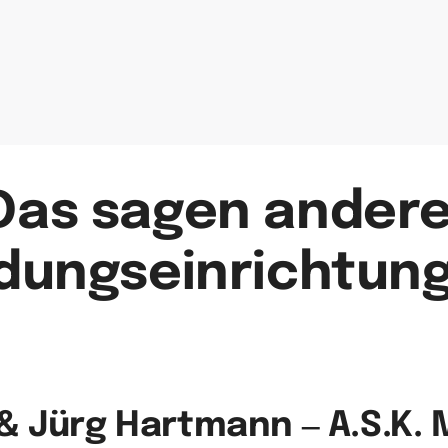
Das 
sagen 
ldungseinrichtun
& 
Jürg 
Hartmann 
‒
A.S.K. 