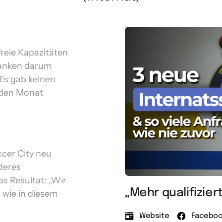
reie Kapazitäten 
anken darum 
Es gab keinen 
eden Monat 
er City neu 
deres 
 Resultat: „Wir 
„Mehr qualifizier
wie in diesem 
Website
Facebo