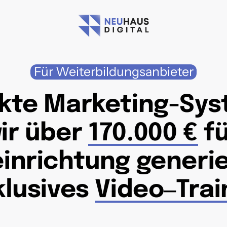
Für 
Weiterbildungsanbieter
kte Marketing-Syst
r über 
170.000 
€
 f
inrichtung generie
klusives 
Video‒
Trai