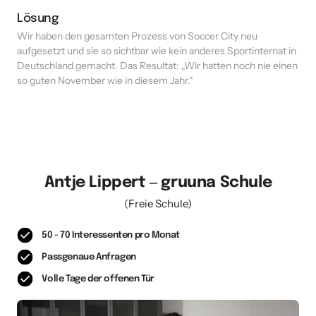
Lösung
Wir haben den gesamten Prozess von Soccer City neu 
aufgesetzt und sie so sichtbar wie kein anderes Sportinternat in 
Deutschland gemacht. Das Resultat: „Wir hatten noch nie einen 
so guten November wie in diesem Jahr.“
Antje 
Lippert 
‒
gruuna 
Schule
(Freie Schule)
50 - 70 Interessenten pro Monat
Passgenaue Anfragen
Volle Tage der offenen Tür